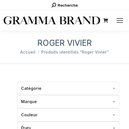
Recherche
Recherche
:
ROGER VIVIER
Vous êtes ici :
Accueil
Produits identifiés “Roger Vivier”
Catégorie
▼
Marque
▼
Couleur
▼
États
▼