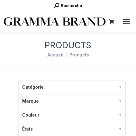
Recherche
Recherche
:
PRODUCTS
Vous êtes ici :
Accueil
Products
Catégorie
▼
Marque
▼
Couleur
▼
États
▼