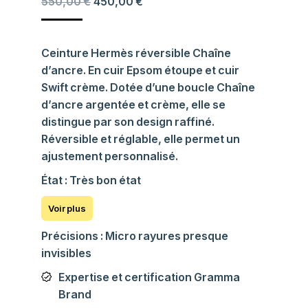
L
L
550,00
€
450,00
€
e
e
p
p
r
r
Ceinture Hermès réversible Chaîne
i
i
d’ancre. En cuir Epsom étoupe et cuir
x
x
Swift crème. Dotée d’une boucle Chaîne
i
a
d’ancre argentée et crème, elle se
n
c
distingue par son design raffiné.
i
t
Réversible et réglable, elle permet un
t
u
ajustement personnalisé.
i
e
État : Très bon état
a
l
l
e
é
s
Précisions : Micro rayures presque
t
t
invisibles
a
i
:
Expertise et certification Gramma
t
4
Brand