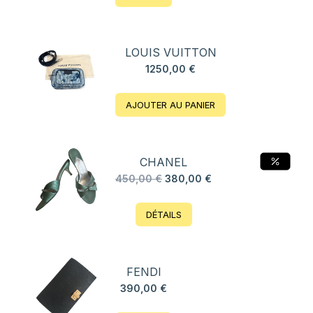
LOUIS VUITTON
1250,00
€
AJOUTER AU PANIER
CHANEL
Le
Le
450,00
€
380,00
€
prix
prix
initial
actuel
DÉTAILS
était :
est :
450,00 €.
380,00 €.
FENDI
390,00
€