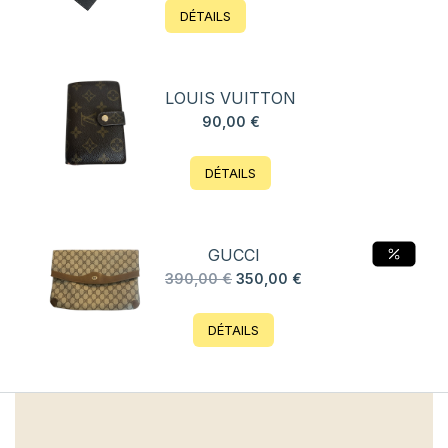
DÉTAILS
LOUIS VUITTON
90,00
€
DÉTAILS
GUCCI
Le
Le
390,00
€
350,00
€
prix
prix
initial
actuel
DÉTAILS
était :
est :
390,00 €.
350,00 €.