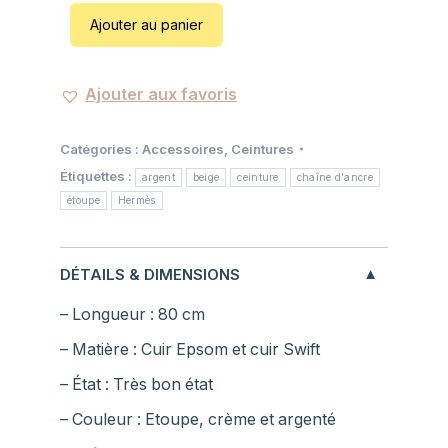
5
Ajouter au panier
:
0
5
,
5
0
Ajouter aux favoris
0
0
,
Catégories :
Accessoires
,
Ceintures
0
€
Étiquettes :
0
.
argent
beige
ceinture
chaîne d'ancre
étoupe
Hermès
€
.
DÉTAILS & DIMENSIONS
– Longueur : 80 cm
– Matière : Cuir Epsom et cuir Swift
– État : Très bon état
– Couleur : Etoupe, crème et argenté