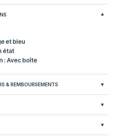
ONS
ge et bleu
n état
n : Avec boîte
URS & REMBOURSEMENTS