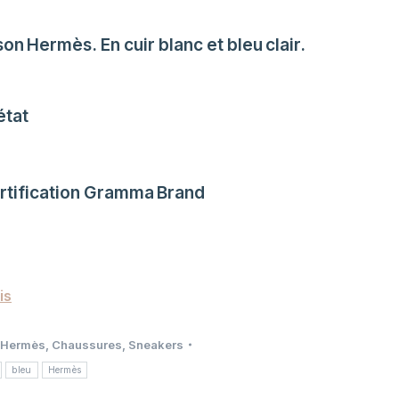
on Hermès. En cuir blanc et bleu clair.
état
ertification Gramma Brand
is
 Hermès
,
Chaussures
,
Sneakers
bleu
Hermès