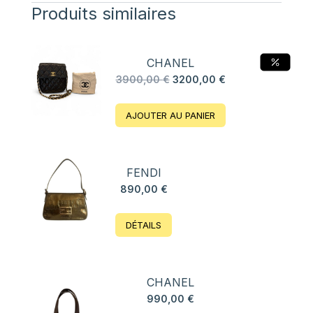
Produits similaires
CHANEL
Le
Le
3900,00
€
3200,00
€
prix
prix
initial
actuel
AJOUTER AU PANIER
était :
est :
3900,00 €.
3200,00 €.
FENDI
890,00
€
DÉTAILS
CHANEL
990,00
€