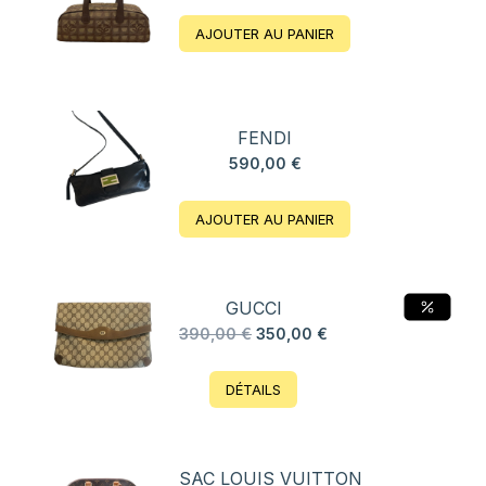
AJOUTER AU PANIER
FENDI
590,00
€
AJOUTER AU PANIER
GUCCI
Le
Le
390,00
€
350,00
€
prix
prix
initial
actuel
DÉTAILS
était :
est :
390,00 €.
350,00 €.
SAC LOUIS VUITTON